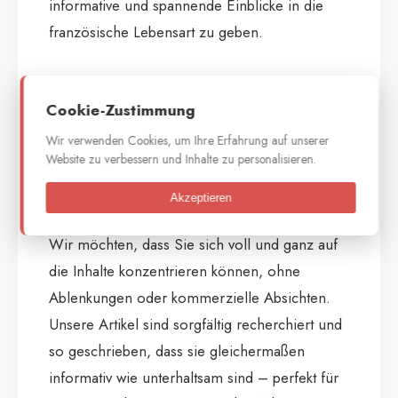
informative und spannende Einblicke in die
französische Lebensart zu geben.
Cookie-Zustimmung
Warum nino-
Wir verwenden Cookies, um Ihre Erfahrung auf unserer
restaurant.com?
Website zu verbessern und Inhalte zu personalisieren.
Akzeptieren
Unser Ansatz ist rein informativ und werbefrei.
Wir möchten, dass Sie sich voll und ganz auf
die Inhalte konzentrieren können, ohne
Ablenkungen oder kommerzielle Absichten.
Unsere Artikel sind sorgfältig recherchiert und
so geschrieben, dass sie gleichermaßen
informativ wie unterhaltsam sind – perfekt für