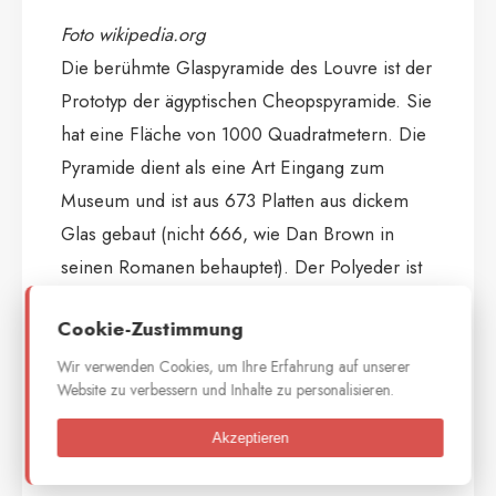
Foto wikipedia.org
Die berühmte Glaspyramide des Louvre ist der
Prototyp der ägyptischen Cheopspyramide. Sie
hat eine Fläche von 1000 Quadratmetern. Die
Pyramide dient als eine Art Eingang zum
Museum und ist aus 673 Platten aus dickem
Glas gebaut (nicht 666, wie Dan Brown in
seinen Romanen behauptet). Der Polyeder ist
24,65 Meter hoch und wiegt mehrere hundert
Cookie-Zustimmung
Tonnen.
Wir verwenden Cookies, um Ihre Erfahrung auf unserer
Website zu verbessern und Inhalte zu personalisieren.
Fakt 8
Akzeptieren